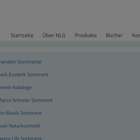
Startseite
Über NLG
Produkte
Bücher
Ko
handels-Sortimente
erk Esoterik Sortiment
ments-Kataloge
arco Schreier Sortiment
zio Musik Sortiment
van Naturkosmetik
vera Life Sortiment