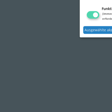
Funkt
(imme
erforde
Ausgewählte ak