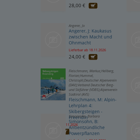
28,00 €
Angerer, Jo
Angerer, J: Kaukasus
zwischen Macht und
Ohnmacht
Lieferbar ab 18.11.2026
24,00 €
Fleischmann, Markus;Hellberg,
Florian;Hummel,
Christoph;Deutscher Alpenverein
(DAV);Verband Deutscher Berg-
und Skiführer (VDBS);Alpenverein
Südtirol (AVS)
Fleischmann, M: Alpin-
Lehrplan 4:
Skibergsteigen -
Simonsohn, Barbara
Freeridin
Simonsohn, B:
Lieferbar ab 15.11.2026
Antientzündliche
29,90 €
Powerpflanzen