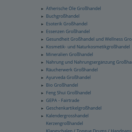
Silenzio Musik Sortiment
Zahlung und Versand
Ätherische Öle Großhandel
►
Moravan Naturkosmetik
Schnelllager
Buchgroßhandel
►
Datenschutzerklärung
Esoterik Großhandel
Primavera Life Sortiment
►
Checkdates
Essenzen Großhandel
►
Alaya Engelkerzen
Gesundheit Großhandel und Wellness Gr
►
Gabriel Tech Sortiment
Kosmetik- und Naturkosmetikgroßhandel
►
Mineralien Großhandel
►
Engelalm Edelstein Essenzen
Nahrung und Nahrungsergänzung Großha
►
Räucherwerk Großhandel
►
Ayurveda Großhandel
►
Bio Großhandel
►
Feng Shui Großhandel
►
GEPA - Fairtrade
►
Geschenkartikelgroßhandel
►
Kalendergrosshandel
►
Kerzengroßhandel
Klangschalen / Tongue Drums / Handpans