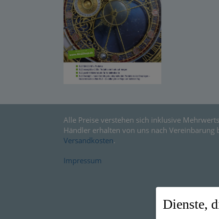
Alle Preise verstehen sich inklusive Mehrwerts
Händler erhalten von uns nach Vereinbarung 
Versandkosten
.
Impressum
Dienste, d