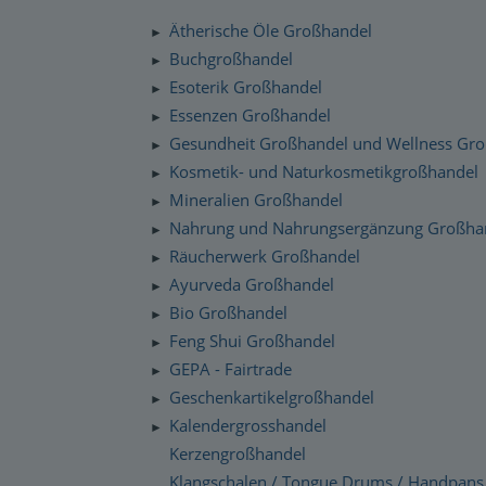
Silenzio Musik Sortiment
Zahlung und Versand
Ätherische Öle Großhandel
►
Moravan Naturkosmetik
Schnelllager
Buchgroßhandel
►
Datenschutzerklärung
Esoterik Großhandel
Primavera Life Sortiment
►
Checkdates
Essenzen Großhandel
►
Alaya Engelkerzen
Gesundheit Großhandel und Wellness Gr
►
Gabriel Tech Sortiment
Kosmetik- und Naturkosmetikgroßhandel
►
Mineralien Großhandel
►
Engelalm Edelstein Essenzen
Nahrung und Nahrungsergänzung Großha
►
Räucherwerk Großhandel
►
Ayurveda Großhandel
►
Bio Großhandel
►
Feng Shui Großhandel
►
GEPA - Fairtrade
►
Geschenkartikelgroßhandel
►
Kalendergrosshandel
►
Kerzengroßhandel
Klangschalen / Tongue Drums / Handpans