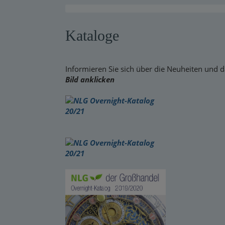
Warensendung
Kataloge
Schnelllager
Neuerscheinungen
Informieren Sie sich über die Neuheiten und 
Kataloge
Bild anklicken