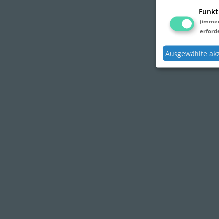
Funkt
(imme
erforde
Ausgewählte ak