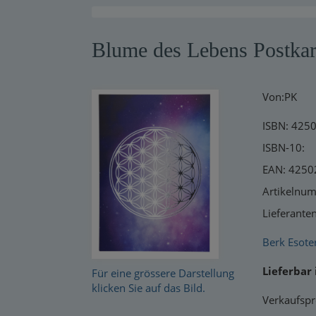
Warensendung
Blume des Lebens Postka
Schnelllager
Neuerscheinungen
Von:PK
Kataloge
ISBN: 425
ISBN-10:
EAN: 425
Artikelnu
Lieferante
Berk Esote
Lieferbar 
Für eine grössere Darstellung
klicken Sie auf das Bild.
Verkaufspr