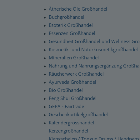
Silenzio Musik Sortiment
Zahlung und Versand
Ätherische Öle Großhandel
►
Moravan Naturkosmetik
Schnelllager
Buchgroßhandel
►
Datenschutzerklärung
Esoterik Großhandel
Primavera Life Sortiment
►
Checkdates
Essenzen Großhandel
►
Alaya Engelkerzen
Gesundheit Großhandel und Wellness Gr
►
Gabriel Tech Sortiment
Kosmetik- und Naturkosmetikgroßhandel
►
Mineralien Großhandel
►
Engelalm Edelstein Essenzen
Nahrung und Nahrungsergänzung Großha
►
Räucherwerk Großhandel
►
Ayurveda Großhandel
►
Bio Großhandel
►
Feng Shui Großhandel
►
GEPA - Fairtrade
►
Geschenkartikelgroßhandel
►
Kalendergrosshandel
►
Kerzengroßhandel
Klangschalen / Tongue Drums / Handpans