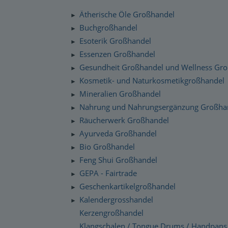
Silenzio Musik Sortiment
Zahlung und Versand
Ätherische Öle Großhandel
►
Moravan Naturkosmetik
Schnelllager
Buchgroßhandel
►
Datenschutzerklärung
Esoterik Großhandel
Primavera Life Sortiment
►
Checkdates
Essenzen Großhandel
►
Alaya Engelkerzen
Gesundheit Großhandel und Wellness Gr
►
Gabriel Tech Sortiment
Kosmetik- und Naturkosmetikgroßhandel
►
Mineralien Großhandel
►
Engelalm Edelstein Essenzen
Nahrung und Nahrungsergänzung Großha
►
Räucherwerk Großhandel
►
Ayurveda Großhandel
►
Bio Großhandel
►
Feng Shui Großhandel
►
GEPA - Fairtrade
►
Geschenkartikelgroßhandel
►
Kalendergrosshandel
►
Kerzengroßhandel
Klangschalen / Tongue Drums / Handpans