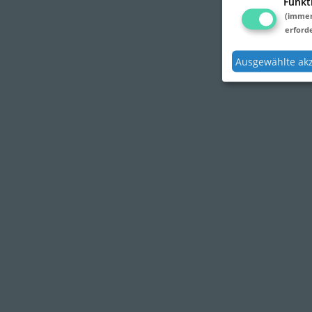
Funkt
(imme
erforde
Ausgewählte ak