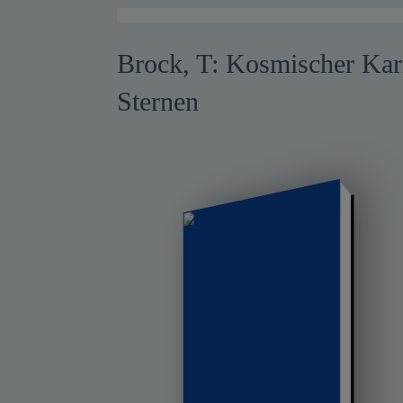
Warensendung
Brock, T: Kosmischer Kar
Schnelllager
Sternen
Neuerscheinungen
Kataloge