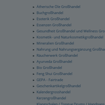
Silenzio Musik Sortiment
Zahlung und Versand
Ätherische Öle Großhandel
►
Moravan Naturkosmetik
Schnelllager
Buchgroßhandel
►
Datenschutzerklärung
Esoterik Großhandel
Primavera Life Sortiment
►
Checkdates
Essenzen Großhandel
►
Alaya Engelkerzen
Gesundheit Großhandel und Wellness Gr
►
Gabriel Tech Sortiment
Kosmetik- und Naturkosmetikgroßhandel
►
Mineralien Großhandel
►
Engelalm Edelstein Essenzen
Nahrung und Nahrungsergänzung Großha
►
Räucherwerk Großhandel
►
Ayurveda Großhandel
►
Bio Großhandel
►
Feng Shui Großhandel
►
GEPA - Fairtrade
►
Geschenkartikelgroßhandel
►
Kalendergrosshandel
►
Kerzengroßhandel
Klangschalen / Tongue Drums / Handpans