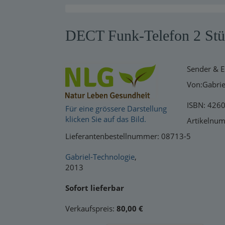
Warensendung
DECT Funk-Telefon 2 St
Schnelllager
Neuerscheinungen
Sender & 
Kataloge
Von:Gabrie
ISBN: 426
Für eine grössere Darstellung
klicken Sie auf das Bild.
Artikelnu
Lieferantenbestellnummer: 08713-5
Gabriel-Technologie
,
2013
Sofort lieferbar
Verkaufspreis:
80,00 €