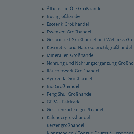
Silenzio Musik Sortiment
Zahlung und Versand
Ätherische Öle Großhandel
►
Moravan Naturkosmetik
Schnelllager
Buchgroßhandel
►
Datenschutzerklärung
Esoterik Großhandel
Primavera Life Sortiment
►
Checkdates
Essenzen Großhandel
►
Alaya Engelkerzen
Gesundheit Großhandel und Wellness Gr
►
Gabriel Tech Sortiment
Kosmetik- und Naturkosmetikgroßhandel
►
Mineralien Großhandel
►
Engelalm Edelstein Essenzen
Nahrung und Nahrungsergänzung Großha
►
Räucherwerk Großhandel
►
Ayurveda Großhandel
►
Bio Großhandel
►
Feng Shui Großhandel
►
GEPA - Fairtrade
►
Geschenkartikelgroßhandel
►
Kalendergrosshandel
►
Kerzengroßhandel
Klangschalen / Tongue Drums / Handpans