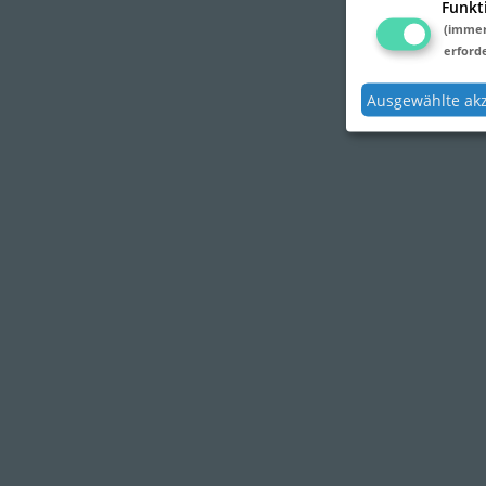
Funkt
(imme
erforde
Ausgewählte ak