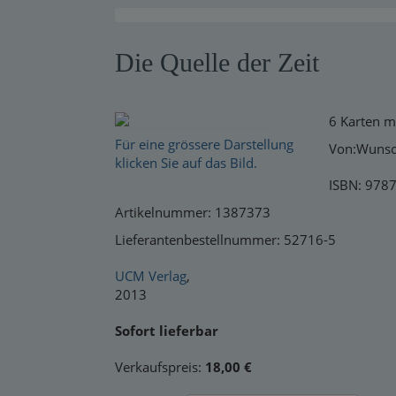
Warensendung
Die Quelle der Zeit
Schnelllager
Neuerscheinungen
6 Karten m
Kataloge
Für eine grössere Darstellung
Von:Wunsc
klicken Sie auf das Bild.
ISBN: 978
Artikelnummer: 1387373
Lieferantenbestellnummer: 52716-5
UCM Verlag
,
2013
Sofort lieferbar
Verkaufspreis:
18,00 €