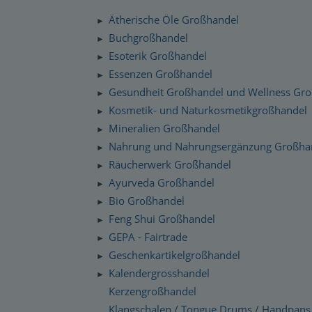
Silenzio Musik Sortiment
Zahlung und Versand
Ätherische Öle Großhandel
►
Moravan Naturkosmetik
Schnelllager
Buchgroßhandel
►
Datenschutzerklärung
Esoterik Großhandel
Primavera Life Sortiment
►
Checkdates
Essenzen Großhandel
►
Alaya Engelkerzen
Gesundheit Großhandel und Wellness Gr
►
Gabriel Tech Sortiment
Kosmetik- und Naturkosmetikgroßhandel
►
Mineralien Großhandel
►
Engelalm Edelstein Essenzen
Nahrung und Nahrungsergänzung Großha
►
Räucherwerk Großhandel
►
Ayurveda Großhandel
►
Bio Großhandel
►
Feng Shui Großhandel
►
GEPA - Fairtrade
►
Geschenkartikelgroßhandel
►
Kalendergrosshandel
►
Kerzengroßhandel
Klangschalen / Tongue Drums / Handpans