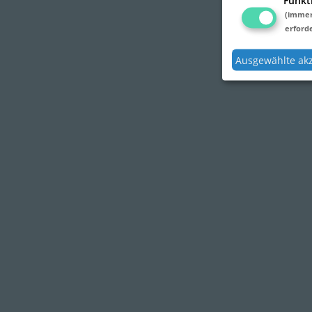
Funkt
(imme
erforde
Ausgewählte ak