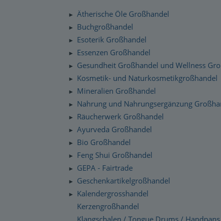
Silenzio Musik Sortiment
Zahlung und Versand
Ätherische Öle Großhandel
►
Moravan Naturkosmetik
Schnelllager
Buchgroßhandel
►
Datenschutzerklärung
Esoterik Großhandel
Primavera Life Sortiment
►
Checkdates
Essenzen Großhandel
►
Alaya Engelkerzen
Gesundheit Großhandel und Wellness Gr
►
Gabriel Tech Sortiment
Kosmetik- und Naturkosmetikgroßhandel
►
Mineralien Großhandel
►
Engelalm Edelstein Essenzen
Nahrung und Nahrungsergänzung Großha
►
Räucherwerk Großhandel
►
Ayurveda Großhandel
►
Bio Großhandel
►
Feng Shui Großhandel
►
GEPA - Fairtrade
►
Geschenkartikelgroßhandel
►
Kalendergrosshandel
►
Kerzengroßhandel
Klangschalen / Tongue Drums / Handpans