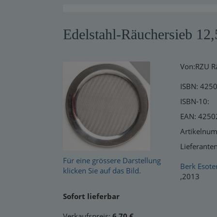
Warensendung
Edelstahl-Räuchersieb 12
Schnelllager
Neuerscheinungen
Von:RZU R
Kataloge
ISBN: 425
ISBN-10:
EAN: 425
Artikelnu
Lieferante
Für eine grössere Darstellung
Berk Esote
klicken Sie auf das Bild.
,2013
Sofort lieferbar
Verkaufspreis:
6,70 €