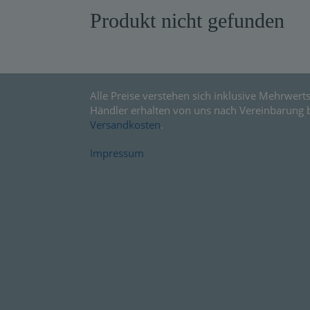
Produkt nicht gefunden
Warensendung
Schnelllager
Neuerscheinungen
Alle Preise verstehen sich inklusive Mehrwerts
Kataloge
Händler erhalten von uns nach Vereinbarung 
Versandkosten
.
Impressum