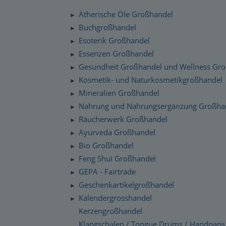
Silenzio Musik Sortiment
Zahlung und Versand
Ätherische Öle Großhandel
►
Moravan Naturkosmetik
Schnelllager
Buchgroßhandel
►
Datenschutzerklärung
Esoterik Großhandel
Primavera Life Sortiment
►
Checkdates
Essenzen Großhandel
►
Alaya Engelkerzen
Gesundheit Großhandel und Wellness Gr
►
Gabriel Tech Sortiment
Kosmetik- und Naturkosmetikgroßhandel
►
Mineralien Großhandel
►
Engelalm Edelstein Essenzen
Nahrung und Nahrungsergänzung Großha
►
Räucherwerk Großhandel
►
Ayurveda Großhandel
►
Bio Großhandel
►
Feng Shui Großhandel
►
GEPA - Fairtrade
►
Geschenkartikelgroßhandel
►
Kalendergrosshandel
►
Kerzengroßhandel
Klangschalen / Tongue Drums / Handpans