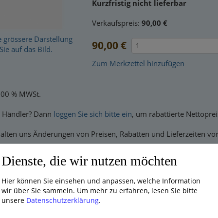
Kurzfristig nicht lieferbar
Verkaufspreis:
90,00 €
e grössere Darstellung
90,00 €
Sie auf das Bild.
Zum Merkzettel hinzufügen
9.00 % MWSt.
d Händler? Dann
loggen Sie sich bitte ein
, um rabattierte Nettopre
alten uns Änderungen von Preisen, Rabatten und Lieferzeiten vor
Dienste, die wir nutzen möchten
, die dieses Produkt bestellten, bestellten auch:
Hier können Sie einsehen und anpassen, welche Information
wir über Sie sammeln.
Um mehr zu erfahren, lesen Sie bitte
unsere
Datenschutzerklärung
.