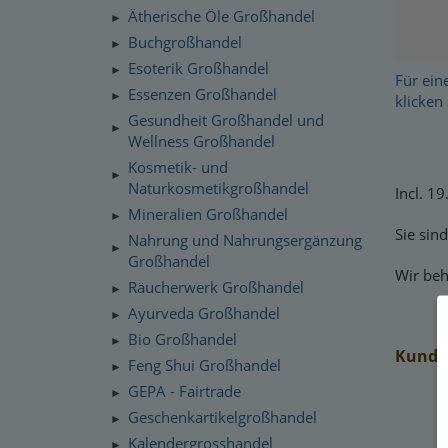
Ätherische Öle Großhandel
►
Buchgroßhandel
►
Esoterik Großhandel
►
Für ein
Essenzen Großhandel
►
klicken 
Gesundheit Großhandel und
►
Wellness Großhandel
Kosmetik- und
►
Naturkosmetikgroßhandel
Incl. 1
Mineralien Großhandel
►
Sie sin
Nahrung und Nahrungsergänzung
►
Großhandel
Wir beh
Räucherwerk Großhandel
►
Ayurveda Großhandel
►
Bio Großhandel
►
Kunden
Feng Shui Großhandel
►
GEPA - Fairtrade
►
Geschenkartikelgroßhandel
►
Kalendergrosshandel
►