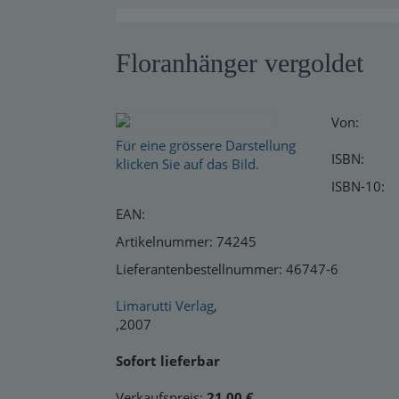
Warensendung
Floranhänger vergoldet
Schnelllager
Neuerscheinungen
Von:
Kataloge
Für eine grössere Darstellung
ISBN:
klicken Sie auf das Bild.
ISBN-10:
EAN:
Artikelnummer: 74245
Lieferantenbestellnummer: 46747-6
Limarutti Verlag
,
,2007
Sofort lieferbar
Verkaufspreis:
21,00 €