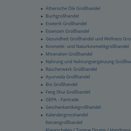
Silenzio Musik Sortiment
Zahlung und Versand
Ätherische Öle Großhandel
►
Moravan Naturkosmetik
Schnelllager
Buchgroßhandel
►
Datenschutzerklärung
Esoterik Großhandel
Primavera Life Sortiment
►
Checkdates
Essenzen Großhandel
►
Alaya Engelkerzen
Gesundheit Großhandel und Wellness Gr
►
Gabriel Tech Sortiment
Kosmetik- und Naturkosmetikgroßhandel
►
Mineralien Großhandel
►
Engelalm Edelstein Essenzen
Nahrung und Nahrungsergänzung Großha
►
Räucherwerk Großhandel
►
Ayurveda Großhandel
►
Bio Großhandel
►
Feng Shui Großhandel
►
GEPA - Fairtrade
►
Geschenkartikelgroßhandel
►
Kalendergrosshandel
►
Kerzengroßhandel
Klangschalen / Tongue Drums / Handpans