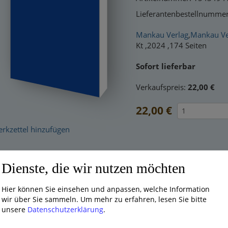
Lieferantenbestellnumme
Mankau Verlag
,
Mankau V
Kt ,2024 ,174 Seiten
Sofort lieferbar
Verkaufspreis:
22,00 €
22,00 €
kzettel hinzufügen
.00 % MWSt.
Dienste, die wir nutzen möchten
d Händler? Dann
loggen Sie sich bitte ein
, um rabattierte Nettopre
Hier können Sie einsehen und anpassen, welche Information
wir über Sie sammeln.
Um mehr zu erfahren, lesen Sie bitte
s zwei Drittel aller Frauen zwischen 35 und 55 Jahren werden im
unsere
Datenschutzerklärung
.
tiert. Die Ursache für die Entstehung der Gebärmutter-Geschwulste
 dass dabei insbesondere hormonelle Veränderungen wie Östro