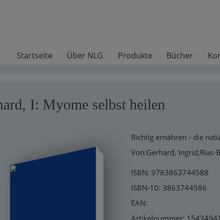
Startseite
Über NLG
Produkte
Bücher
Ko
ard, I: Myome selbst heilen
Richtig ernähren - die nat
Von:Gerhard, Ingrid;Rias-
ISBN: 9783863744588
ISBN-10: 3863744586
EAN:
Artikelnummer: 1543494