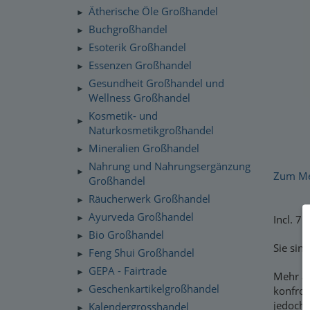
Ätherische Öle Großhandel
►
Buchgroßhandel
►
Esoterik Großhandel
►
Essenzen Großhandel
►
Gesundheit Großhandel und
►
Wellness Großhandel
Kosmetik- und
►
Naturkosmetikgroßhandel
Mineralien Großhandel
►
Nahrung und Nahrungsergänzung
►
Zum Mer
Großhandel
Räucherwerk Großhandel
►
Ayurveda Großhandel
Incl. 7
►
Bio Großhandel
►
Sie sin
Feng Shui Großhandel
►
GEPA - Fairtrade
►
Mehr al
Geschenkartikelgroßhandel
konfron
►
jedoch,
Kalendergrosshandel
►