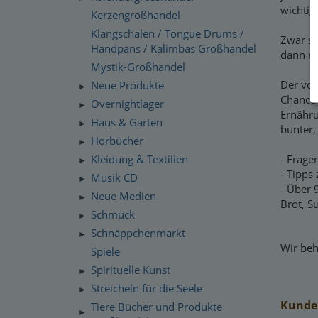
wichtig
Kerzengroßhandel
Klangschalen / Tongue Drums /
Zwar si
Handpans / Kalimbas Großhandel
dann mi
Mystik-Großhandel
Der vor
Neue Produkte
►
Chance
Overnightlager
►
Ernähru
Haus & Garten
►
bunter,
Hörbücher
►
Kleidung & Textilien
- Frage
►
- Tipps
Musik CD
►
- Über 
Neue Medien
►
Brot, S
Schmuck
►
Schnäppchenmarkt
►
Wir beh
Spiele
Spirituelle Kunst
►
Streicheln für die Seele
►
Kunden
Tiere Bücher und Produkte
►