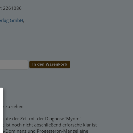
r: 2261086
erlag GmbH
,
ise zu sehen.
 Laufe der Zeit mit der Diagnose 'Myom'
 ist noch nicht abschließend erforscht; klar ist
gen-Dominanz und Progesteron-Mangel eine