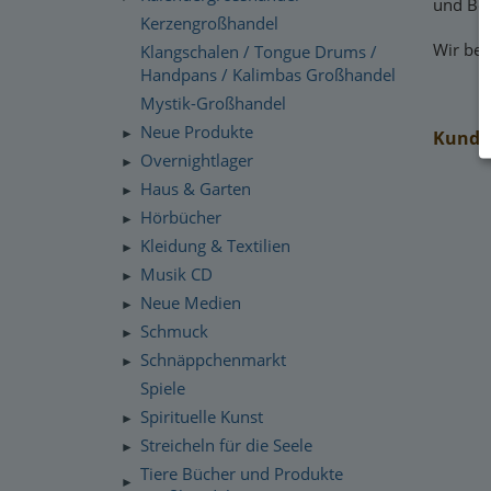
und Bet
Kerzengroßhandel
Wir beh
Klangschalen / Tongue Drums /
Handpans / Kalimbas Großhandel
Mystik-Großhandel
Neue Produkte
Kunden
►
Overnightlager
►
Haus & Garten
►
Hörbücher
►
Kleidung & Textilien
►
Musik CD
►
Neue Medien
►
Schmuck
►
Schnäppchenmarkt
►
Spiele
Spirituelle Kunst
►
Streicheln für die Seele
►
Tiere Bücher und Produkte
►