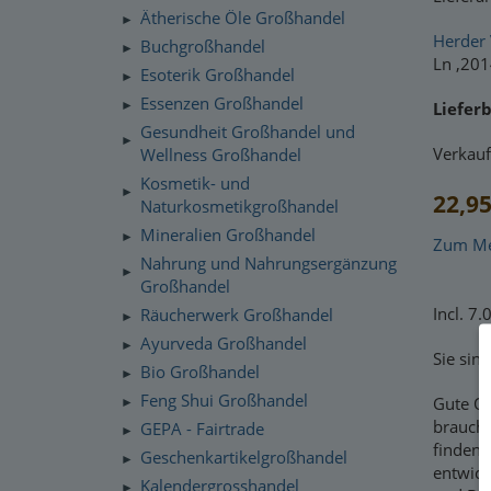
Ätherische Öle Großhandel
►
Herder 
Buchgroßhandel
►
Ln ,201
Esoterik Großhandel
►
Essenzen Großhandel
Lieferb
►
Gesundheit Großhandel und
►
Verkauf
Wellness Großhandel
Kosmetik- und
►
22,95
Naturkosmetikgroßhandel
Mineralien Großhandel
►
Zum Mer
Nahrung und Nahrungsergänzung
►
Großhandel
Incl. 7
Räucherwerk Großhandel
►
Ayurveda Großhandel
►
Sie sin
Bio Großhandel
►
Feng Shui Großhandel
Gute Qu
►
brauche
GEPA - Fairtrade
►
finden 
Geschenkartikelgroßhandel
►
entwick
Kalendergrosshandel
►