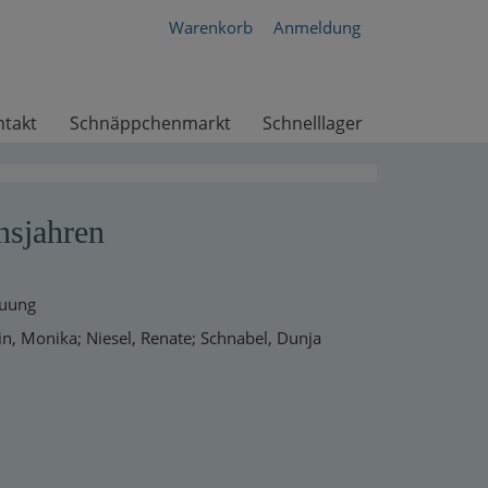
Warenkorb
Anmeldung
ntakt
Schnäppchenmarkt
Schnelllager
nsjahren
euung
in, Monika; Niesel, Renate; Schnabel, Dunja