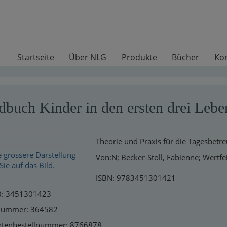
Startseite
Über NLG
Produkte
Bücher
Ko
buch Kinder in den ersten drei Lebe
Theorie und Praxis für die Tagesbetr
e grössere Darstellung
Von:N; Becker-Stoll, Fabienne; Wertfe
Sie auf das Bild.
ISBN: 9783451301421
0: 3451301423
lnummer: 364582
antenbestellnummer: 8766878