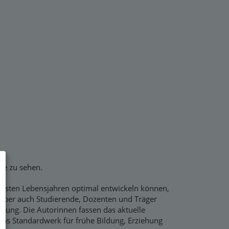
ise zu sehen.
 ersten Lebensjahren optimal entwickeln können,
 aber auch Studierende, Dozenten und Träger
zung. Die Autorinnen fassen das aktuelle
s Standardwerk für frühe Bildung, Erziehung