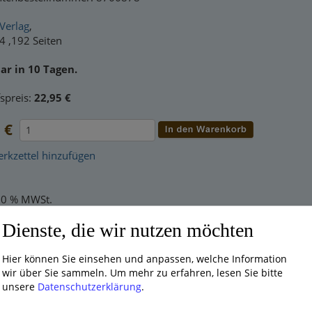
Verlag
,
4 ,192 Seiten
ar in 10 Tagen.
spreis:
22,95 €
 €
kzettel hinzufügen
.00 % MWSt.
Dienste, die wir nutzen möchten
d Händler? Dann
loggen Sie sich bitte ein
, um rabattierte Nettopre
alität in der frühen Betreuung sichern. Damit sich Kinder in den
Hier können Sie einsehen und anpassen, welche Information
n sie eine hohe Betreuungsqualität. Erzieherinnen, Tagesmütter,
wir über Sie sammeln.
Um mehr zu erfahren, lesen Sie bitte
in diesem Band fundierte Informationen und praxisnahe Unterstüt
unsere
Datenschutzerklärung
.
lungspsychologische und pädagogische Fachwissen zusammen. Da