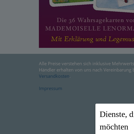
Alle Preise verstehen sich inklusive Mehrwerts
Händler erhalten von uns nach Vereinbarung 
Versandkosten
.
Impressum
Dienste, d
möchten