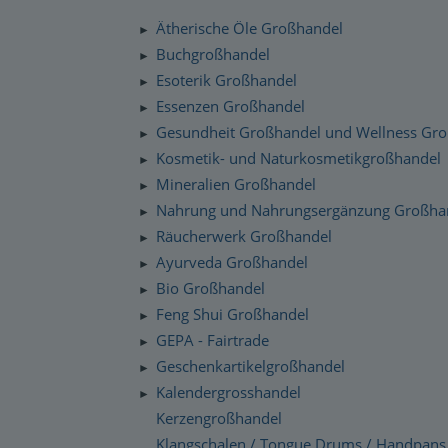
Silenzio Musik Sortiment
Zahlung und Versand
Ätherische Öle Großhandel
►
Moravan Naturkosmetik
Schnelllager
Buchgroßhandel
►
Datenschutzerklärung
Esoterik Großhandel
Primavera Life Sortiment
►
Checkdates
Essenzen Großhandel
►
Alaya Engelkerzen
Gesundheit Großhandel und Wellness Gr
►
Gabriel Tech Sortiment
Kosmetik- und Naturkosmetikgroßhandel
►
Mineralien Großhandel
►
Engelalm Edelstein Essenzen
Nahrung und Nahrungsergänzung Großha
►
Räucherwerk Großhandel
►
Ayurveda Großhandel
►
Bio Großhandel
►
Feng Shui Großhandel
►
GEPA - Fairtrade
►
Geschenkartikelgroßhandel
►
Kalendergrosshandel
►
Kerzengroßhandel
Klangschalen / Tongue Drums / Handpans