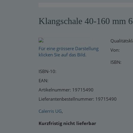
Warensendung
Klangschale 40-160 mm 600
Schnelllager
Neuerscheinungen
Qualitätsk
Kataloge
Für eine grössere Darstellung
Von:
klicken Sie auf das Bild.
ISBN:
ISBN-10:
EAN:
Artikelnummer: 19715490
Lieferantenbestellnummer: 19715490
Calerris UG
,
Kurzfristig nicht lieferbar