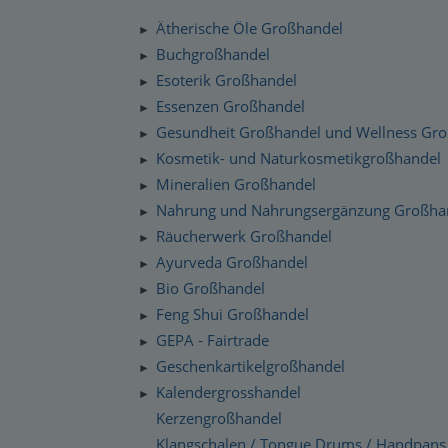
Silenzio Musik Sortiment
Zahlung und Versand
Ätherische Öle Großhandel
►
Moravan Naturkosmetik
Schnelllager
Buchgroßhandel
►
Datenschutzerklärung
Esoterik Großhandel
Primavera Life Sortiment
►
Checkdates
Essenzen Großhandel
►
Alaya Engelkerzen
Gesundheit Großhandel und Wellness Gr
►
Gabriel Tech Sortiment
Kosmetik- und Naturkosmetikgroßhandel
►
Mineralien Großhandel
►
Engelalm Edelstein Essenzen
Nahrung und Nahrungsergänzung Großha
►
Räucherwerk Großhandel
►
Ayurveda Großhandel
►
Bio Großhandel
►
Feng Shui Großhandel
►
GEPA - Fairtrade
►
Geschenkartikelgroßhandel
►
Kalendergrosshandel
►
Kerzengroßhandel
Klangschalen / Tongue Drums / Handpans