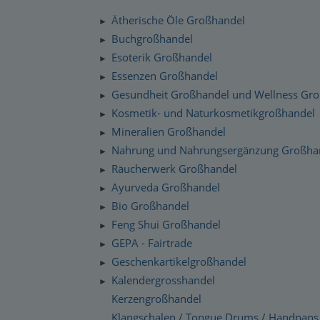
Silenzio Musik Sortiment
Zahlung und Versand
Ätherische Öle Großhandel
►
Moravan Naturkosmetik
Schnelllager
Buchgroßhandel
►
Datenschutzerklärung
Esoterik Großhandel
Primavera Life Sortiment
►
Checkdates
Essenzen Großhandel
►
Alaya Engelkerzen
Gesundheit Großhandel und Wellness Gr
►
Gabriel Tech Sortiment
Kosmetik- und Naturkosmetikgroßhandel
►
Mineralien Großhandel
►
Engelalm Edelstein Essenzen
Nahrung und Nahrungsergänzung Großha
►
Räucherwerk Großhandel
►
Ayurveda Großhandel
►
Bio Großhandel
►
Feng Shui Großhandel
►
GEPA - Fairtrade
►
Geschenkartikelgroßhandel
►
Kalendergrosshandel
►
Kerzengroßhandel
Klangschalen / Tongue Drums / Handpans