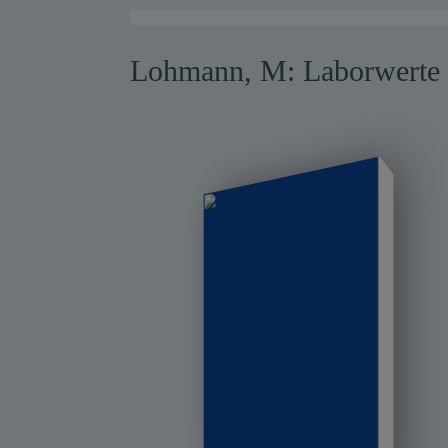
Warensendung
Lohmann, M: Laborwerte 
Schnelllager
Neuerscheinungen
Kataloge