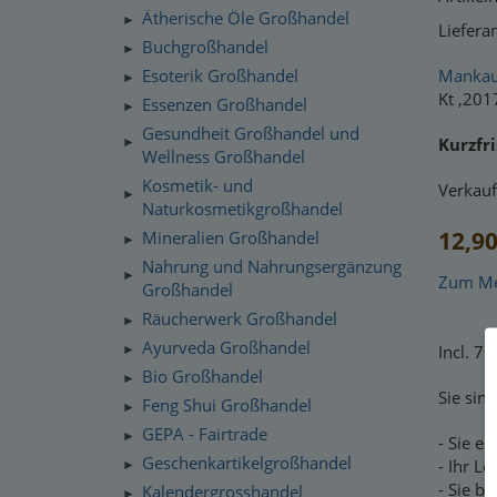
Ätherische Öle Großhandel
►
Liefer
Buchgroßhandel
►
Esoterik Großhandel
Mankau
►
Kt ,201
Essenzen Großhandel
►
Gesundheit Großhandel und
Kurzfri
►
Wellness Großhandel
Kosmetik- und
Verkauf
►
Naturkosmetikgroßhandel
12,90
Mineralien Großhandel
►
Nahrung und Nahrungsergänzung
►
Zum Mer
Großhandel
Räucherwerk Großhandel
►
Ayurveda Großhandel
Incl. 7
►
Bio Großhandel
►
Sie sin
Feng Shui Großhandel
►
GEPA - Fairtrade
►
- Sie e
Geschenkartikelgroßhandel
- Ihr L
►
- Sie b
Kalendergrosshandel
►