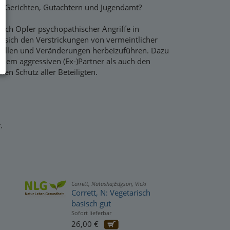
t Gerichten, Gutachtern und Jugendamt?
reich Opfer psychopathischer Angriffe in
 sich den Verstrickungen von vermeintlicher
stellen und Veränderungen herbeizuführen. Dazu
 dem aggressiven (Ex-)Partner als auch den
en Schutz aller Beteiligten.
.
Corrett, Natasha;Edgson, Vicki
Corrett, N: Vegetarisch
basisch gut
Sofort lieferbar
26,00 €