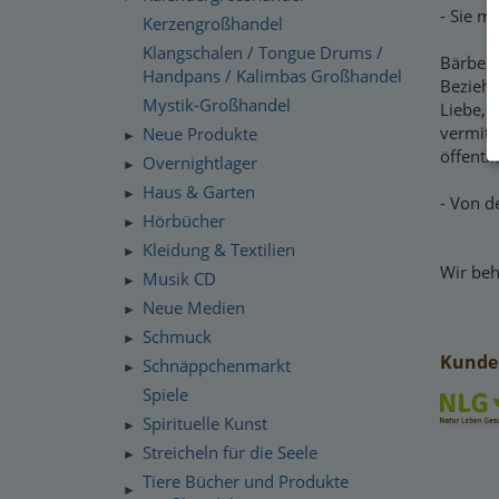
- Sie m
Kerzengroßhandel
Klangschalen / Tongue Drums /
Bärbel 
Handpans / Kalimbas Großhandel
Beziehu
Mystik-Großhandel
Liebe, 
vermitt
Neue Produkte
►
öffentl
Overnightlager
►
Haus & Garten
►
- Von d
Hörbücher
►
Kleidung & Textilien
►
Wir beh
Musik CD
►
Neue Medien
►
Schmuck
►
Kunden
Schnäppchenmarkt
►
Spiele
Spirituelle Kunst
►
Streicheln für die Seele
►
Tiere Bücher und Produkte
►