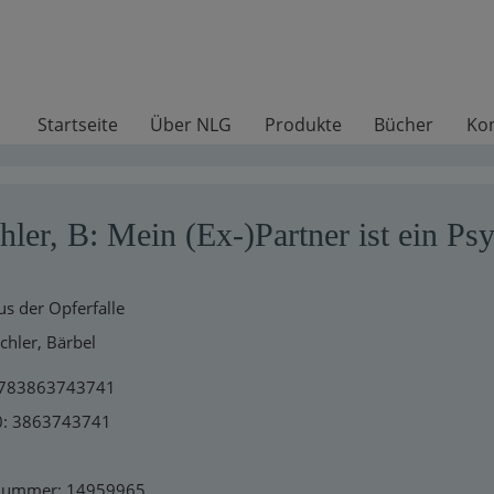
Startseite
Über NLG
Produkte
Bücher
Ko
ler, B: Mein (Ex-)Partner ist ein Ps
s der Opferfalle
hler, Bärbel
9783863743741
0: 3863743741
lnummer: 14959965