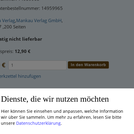
antenbestellnummer: 14959965
 Verlag
,
Mankau Verlag GmbH
,
7 ,200 Seiten
stig nicht lieferbar
spreis:
12,90 €
 €
kzettel hinzufügen
.00 % MWSt.
Dienste, die wir nutzen möchten
d Händler? Dann
loggen Sie sich bitte ein
, um rabattierte Nettopre
Hier können Sie einsehen und anpassen, welche Information
wir über Sie sammeln.
Um mehr zu erfahren, lesen Sie bitte
rkennen Ihren Partner nicht wieder und erfahren Kontrolle und G
unsere
Datenschutzerklärung
.
eben ist von emotionalem Missbrauch und Angst gezeichnet, doch I
efürchten, dass eine Trennung neue hoch konflikthafte Räume öffn