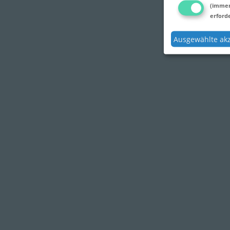
(imme
erforde
Ausgewählte ak