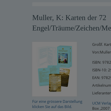
Warensendung
Muller, K: Karten der 72
Schnelllager
Engel/Träume/Zeichen/Med
Neuerscheinungen
Kataloge
Großf. Kar
Von:Muller
ISBN: 978
ISBN-10: 
EAN: 978
Artikelnu
Lieferante
Für eine grössere Darstellung
UCM Verla
klicken Sie auf das Bild.
Box ,2007