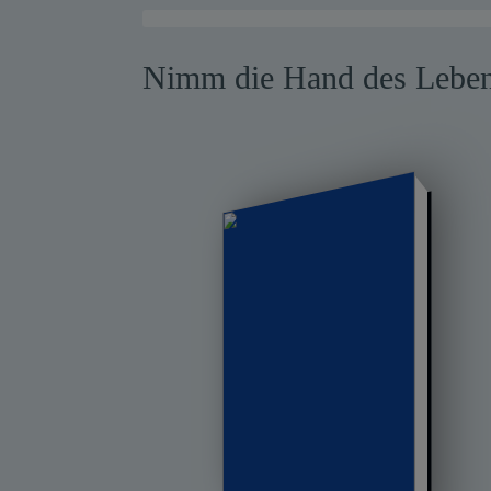
Warensendung
Nimm die Hand des Lebe
Schnelllager
Neuerscheinungen
Kataloge