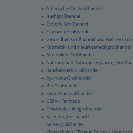
Silenzio Musik Sortiment
Zahlung und Versand
Ätherische Öle Großhandel
►
Moravan Naturkosmetik
Schnelllager
Buchgroßhandel
►
Datenschutzerklärung
Esoterik Großhandel
Primavera Life Sortiment
►
Checkdates
Essenzen Großhandel
►
Alaya Engelkerzen
Gesundheit Großhandel und Wellness Gr
►
Gabriel Tech Sortiment
Kosmetik- und Naturkosmetikgroßhandel
►
Mineralien Großhandel
►
Engelalm Edelstein Essenzen
Nahrung und Nahrungsergänzung Großha
►
Räucherwerk Großhandel
►
Ayurveda Großhandel
►
Bio Großhandel
►
Feng Shui Großhandel
►
GEPA - Fairtrade
►
Geschenkartikelgroßhandel
►
Kalendergrosshandel
►
Kerzengroßhandel
Klangschalen / Tongue Drums / Handpans