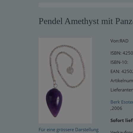
Warensendung
Pendel Amethyst mit Panz
Schnelllager
Neuerscheinungen
Von:RAD
Kataloge
ISBN: 425
ISBN-10:
EAN: 425
Artikelnu
Lieferant
Berk Esote
,2006
Sofort lie
Für eine grössere Darstellung
Verkaufspr