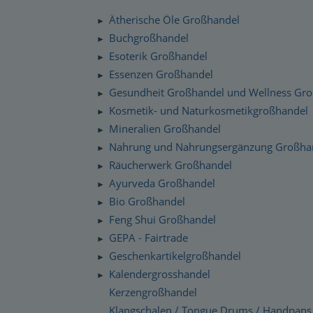
Silenzio Musik Sortiment
Zahlung und Versand
Ätherische Öle Großhandel
►
Moravan Naturkosmetik
Schnelllager
Buchgroßhandel
►
Datenschutzerklärung
Esoterik Großhandel
Primavera Life Sortiment
►
Checkdates
Essenzen Großhandel
►
Alaya Engelkerzen
Gesundheit Großhandel und Wellness Gr
►
Gabriel Tech Sortiment
Kosmetik- und Naturkosmetikgroßhandel
►
Mineralien Großhandel
►
Engelalm Edelstein Essenzen
Nahrung und Nahrungsergänzung Großha
►
Räucherwerk Großhandel
►
Ayurveda Großhandel
►
Bio Großhandel
►
Feng Shui Großhandel
►
GEPA - Fairtrade
►
Geschenkartikelgroßhandel
►
Kalendergrosshandel
►
Kerzengroßhandel
Klangschalen / Tongue Drums / Handpans