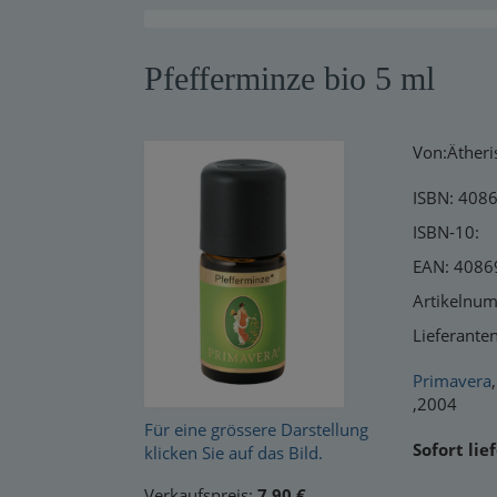
Warensendung
Pfefferminze bio 5 ml
Schnelllager
Neuerscheinungen
Von:Ätheri
Kataloge
ISBN: 408
ISBN-10:
EAN: 408
Artikelnu
Lieferant
Primavera
,
,2004
Für eine grössere Darstellung
Sofort lie
klicken Sie auf das Bild.
Verkaufspreis:
7,90 €