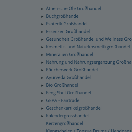
Silenzio Musik Sortiment
Zahlung und Versand
Ätherische Öle Großhandel
►
Moravan Naturkosmetik
Schnelllager
Buchgroßhandel
►
Datenschutzerklärung
Esoterik Großhandel
Primavera Life Sortiment
►
Checkdates
Essenzen Großhandel
►
Alaya Engelkerzen
Gesundheit Großhandel und Wellness Gr
►
Gabriel Tech Sortiment
Kosmetik- und Naturkosmetikgroßhandel
►
Mineralien Großhandel
►
Engelalm Edelstein Essenzen
Nahrung und Nahrungsergänzung Großha
►
Räucherwerk Großhandel
►
Ayurveda Großhandel
►
Bio Großhandel
►
Feng Shui Großhandel
►
GEPA - Fairtrade
►
Geschenkartikelgroßhandel
►
Kalendergrosshandel
►
Kerzengroßhandel
Klangschalen / Tongue Drums / Handpans