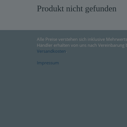
Produkt nicht gefunden
Warensendung
Schnelllager
Neuerscheinungen
Alle Preise verstehen sich inklusive Mehrwerts
Kataloge
Händler erhalten von uns nach Vereinbarung 
Versandkosten
.
Impressum