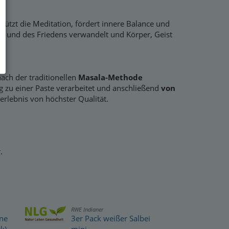
tützt die Meditation, fördert innere Balance und
lle und des Friedens verwandelt und Körper, Geist
ach der traditionellen
Masala-Methode
ig zu einer Paste verarbeitet und anschließend
von
erlebnis von höchster Qualität.
.
RWE Indianer
ine
3er Pack weißer Salbei
k)
mini