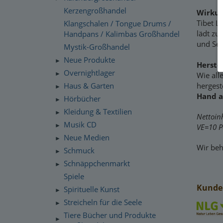
Kerzengroßhandel
Wirkun
Tibet L
Klangschalen / Tongue Drums /
lädt zu
Handpans / Kalimbas Großhandel
und See
Mystik-Großhandel
Neue Produkte
►
Herste
Overnightlager
Wie all
►
Haus & Garten
hergest
►
Hand a
Hörbücher
►
Kleidung & Textilien
►
Nettoin
Musik CD
VE=10 P
►
Neue Medien
►
Wir beh
Schmuck
►
Schnäppchenmarkt
►
Spiele
Kunden
Spirituelle Kunst
►
Streicheln für die Seele
►
Tiere Bücher und Produkte
►