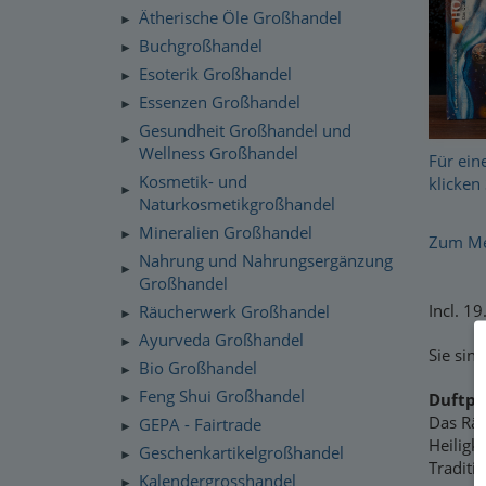
Ätherische Öle Großhandel
►
Buchgroßhandel
►
Esoterik Großhandel
►
Essenzen Großhandel
►
Gesundheit Großhandel und
►
Wellness Großhandel
Für ein
Kosmetik- und
klicken 
►
Naturkosmetikgroßhandel
Mineralien Großhandel
►
Zum Mer
Nahrung und Nahrungsergänzung
►
Großhandel
Incl. 1
Räucherwerk Großhandel
►
Ayurveda Großhandel
►
Sie sin
Bio Großhandel
►
Feng Shui Großhandel
Duftpro
►
Das Rä
GEPA - Fairtrade
►
Heiligk
Geschenkartikelgroßhandel
►
Traditio
Kalendergrosshandel
►