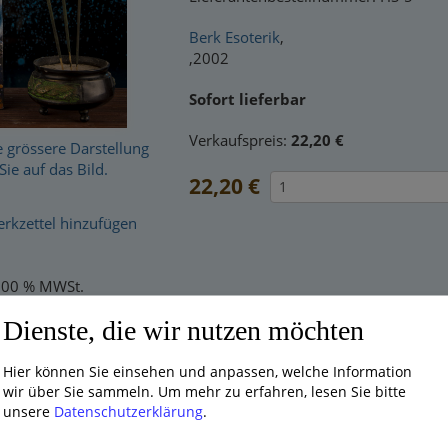
Berk Esoterik
,
,2002
Sofort lieferbar
Verkaufspreis:
22,20 €
e grössere Darstellung
Sie auf das Bild.
22,20 €
kzettel hinzufügen
9.00 % MWSt.
Dienste, die wir nutzen möchten
d Händler? Dann
loggen Sie sich bitte ein
, um rabattierte Nettopre
fil:
Hier können Sie einsehen und anpassen, welche Information
ucherstäbchen
Tibet Lotus
verströmt einen
sanften, blumigen 
wir über Sie sammeln.
Um mehr zu erfahren, lesen Sie bitte
eit der Lotusblüte erinnert. Mild und klar, zugleich warm und erhe
unsere
Datenschutzerklärung
.
n in sich.