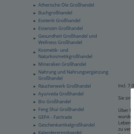
Ätherische Öle Großhandel
►
Buchgroßhandel
►
Esoterik Großhandel
►
Essenzen Großhandel
►
Gesundheit Großhandel und
►
Wellness Großhandel
Kosmetik- und
►
Naturkosmetikgroßhandel
Mineralien Großhandel
►
Nahrung und Nahrungsergänzung
►
Großhandel
Incl. 7
Räucherwerk Großhandel
►
Ayurveda Großhandel
►
Sie sin
Bio Großhandel
►
Feng Shui Großhandel
Über Re
►
wurden.
GEPA - Fairtrade
►
Lebense
Geschenkartikelgroßhandel
►
zu verm
Kalendergrosshandel
►