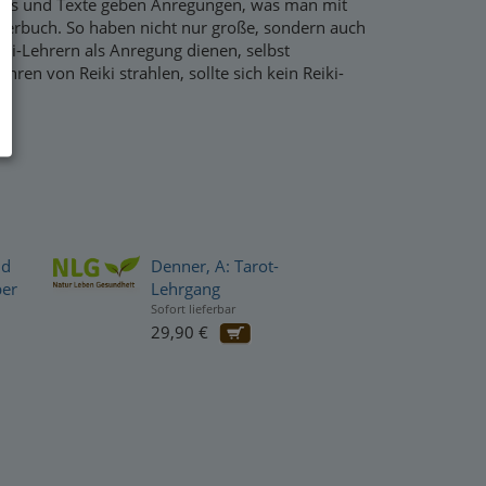
 Fotos und Texte geben Anregungen, was man mit
derbuch. So haben nicht nur große, sondern auch
iki-Lehrern als Anregung dienen, selbst
en von Reiki strahlen, sollte sich kein Reiki-
.
nd
Denner, A: Tarot-
ber
Lehrgang
Sofort lieferbar
29,90 €