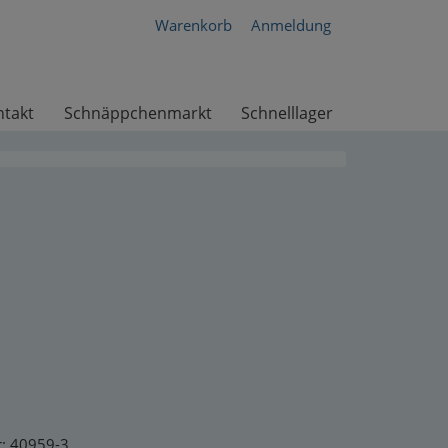
Warenkorb
Anmeldung
ntakt
Schnäppchenmarkt
Schnelllager
r: 40959-3