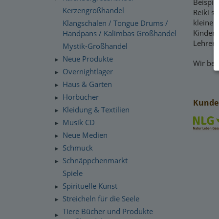
Beispie
Kerzengroßhandel
Reiki s
kleine 
Klangschalen / Tongue Drums /
Kinders
Handpans / Kalimbas Großhandel
Lehrer 
Mystik-Großhandel
Neue Produkte
►
Wir beh
Overnightlager
►
Haus & Garten
►
Hörbücher
►
Kunden
Kleidung & Textilien
►
Musik CD
►
Neue Medien
►
Schmuck
►
Schnäppchenmarkt
►
Spiele
Spirituelle Kunst
►
Streicheln für die Seele
►
Tiere Bücher und Produkte
►