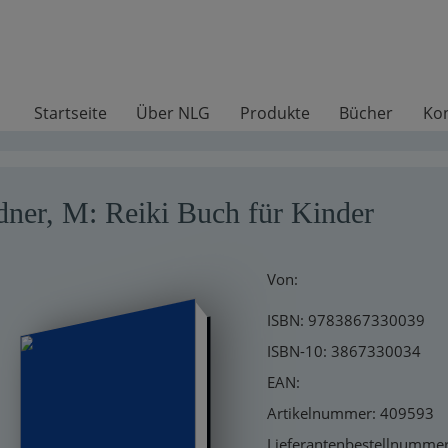
Startseite
Über NLG
Produkte
Bücher
Ko
ner, M: Reiki Buch für Kinder
Von:
ISBN: 9783867330039
ISBN-10: 3867330034
EAN:
Artikelnummer: 409593
Lieferantenbestellnumme