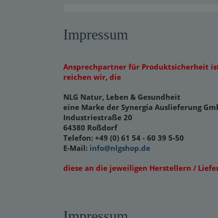
Warensendung
Impressum
Schnelllager
Neuerscheinungen
Ansprechpartner für Produktsicherheit ist
Kataloge
reichen wir, die
NLG Natur, Leben & Gesundheit
eine Marke der Synergia Auslieferung G
Industriestraße 20
64380 Roßdorf
Telefon: +49 (0) 61 54 - 60 39 5-50
E-Mail:
info@nlgshop.de
diese an die jeweiligen Herstellern / Lief
Impressum