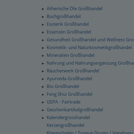
Silenzio Musik Sortiment
Zahlung und Versand
Ätherische Öle Großhandel
►
Moravan Naturkosmetik
Schnelllager
Buchgroßhandel
►
Datenschutzerklärung
Esoterik Großhandel
Primavera Life Sortiment
►
Checkdates
Essenzen Großhandel
►
Alaya Engelkerzen
Gesundheit Großhandel und Wellness Gr
►
Gabriel Tech Sortiment
Kosmetik- und Naturkosmetikgroßhandel
►
Mineralien Großhandel
►
Engelalm Edelstein Essenzen
Nahrung und Nahrungsergänzung Großha
►
Räucherwerk Großhandel
►
Ayurveda Großhandel
►
Bio Großhandel
►
Feng Shui Großhandel
►
GEPA - Fairtrade
►
Geschenkartikelgroßhandel
►
Kalendergrosshandel
►
Kerzengroßhandel
Klangschalen / Tongue Drums / Handpans